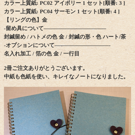
カラー上質紙: PC02 アイボリー 1 セット[順番: 3 ]
カラー上質紙: PC04 サーモン 1 セット[順番: 4 ]
【リングの色】金
-留め具について———————————–
封緘留め / ハトメの色 金 / 封緘の形・色 ハート/茶
-オプションについて——————————-
名入れ加工 / 箔の色 金 / 一行目
2冊ご注文ありがとうございます。
中紙も色紙を使い、キレイなノートになりました。