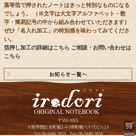
葉等箔で押されたノートはきっと特別なものになる
でしょう。 （※文字は大文字アルファベット・数
字・簡易記号の中から組み合わせていただきます）
ぜひ「名入れ加工」の特別感を味わってみてくださ
い。
箔押し加工の詳細はこちら
ご相談・お問い合わせは
こちら
お知らせ一覧へ
〒550-0003
大阪市西区京町堀1-4-9京町橋八千代ビル１F
Tel：
06-6446-2655
Fax：06-6446-2658