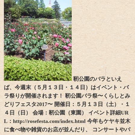
靭公園のバラといえ
ば、今週末（５月１３日・１４日）はイベント・バ
ラ祭りが開催されます！ 靭公園バラ祭〜くらしとみ
どりフェスタ2017〜 開催日：５月１３日（土）・１
４日（日） 会場：靭公園（東園） イベント詳細UR
L：http://rosefesta.com/index.html 今年もケヤキ並木
に食べ物や雑貨のお店が並んだり、 コンサートやバ